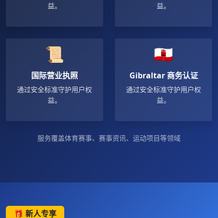
益。
益。
📜
🇬🇮
国际营业执照
Gibraltar 商务认证
通过安全标准守护用户权
通过安全标准守护用户权
益。
益。
服务覆盖体育赛事、赛事资讯、运动项目等领域
🎁 新人专享