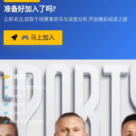
准备好加入了吗?
立即关注,获取千场赛事资讯与深度分析,开启精彩阅读之旅
🎮 马上加入
链接交换
米兰体育网页登录入口
mk体育
乐鱼网页版
九州体育
mk体育网页版登录