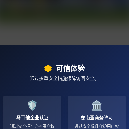
可信体验
通过多重安全措施保障访问安全。
🛡
🏛
马耳他企业认证
东南亚商务许可
通过安全标准守护用户权
通过安全标准守护用户权