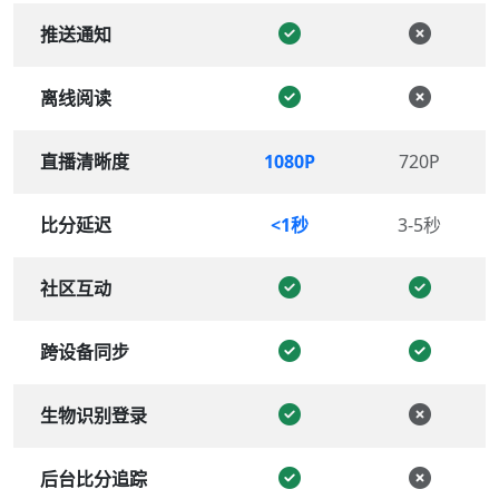
推送通知
离线阅读
直播清晰度
1080P
720P
比分延迟
<1秒
3-5秒
社区互动
跨设备同步
生物识别登录
后台比分追踪