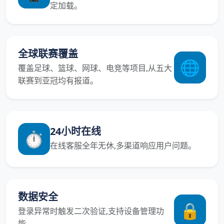
定加载。
全球联赛覆盖
🌐
覆盖足球、篮球、网球、电竞等项目,从五大
联赛到亚冠均有报道。
24小时在线
⏱️
在线客服全年无休,多渠道响应用户问题。
数据安全
🔒
登录异常时触发二次验证,支持设备管理功
能。