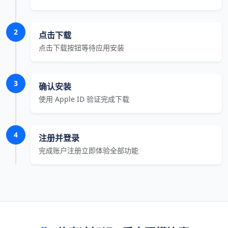
2
点击下载
点击下载按钮等待应用安装
3
确认安装
使用 Apple ID 验证完成下载
4
注册并登录
完成账户注册立即体验全部功能