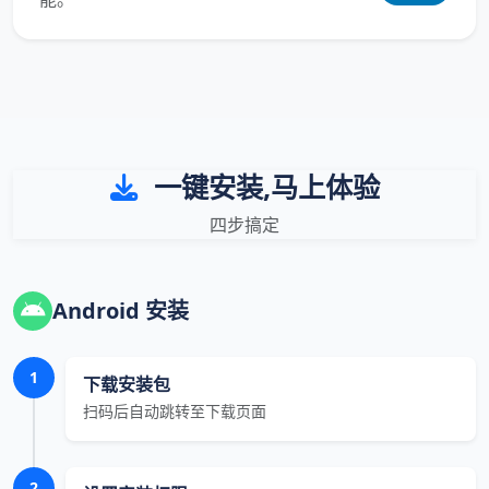
一键安装,马上体验
四步搞定
Android 安装
1
下载安装包
扫码后自动跳转至下载页面
2