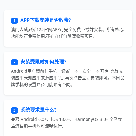
APP下载安装是否收费?
1
澳门人威尼斯125官网APP可完全免费下载并安装。所有核心
功能均可免费使用,不存在任何隐藏收费项目。
安装受限时如何处理?
2
Android用户请前往手机「设置」→「安全」→ 开启"允许安
装应用未知应用来源应用"后,再次点击立即安装即可。不同品
牌手机的设置路径可能略有不同。
系统要求是什么?
3
兼容 Android 6.0+、iOS 13.0+、HarmonyOS 3.0+ 全系统,
主流智能手机均可流畅运行。