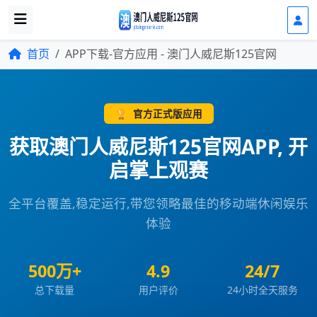
首页
APP下载-官方应用 - 澳门人威尼斯125官网
🏆
官方正式版应用
获取澳门人威尼斯125官网APP, 开
启掌上观赛
全平台覆盖,稳定运行,带您领略最佳的移动端休闲娱乐
体验
500万+
4.9
24/7
总下载量
用户评价
24小时全天服务