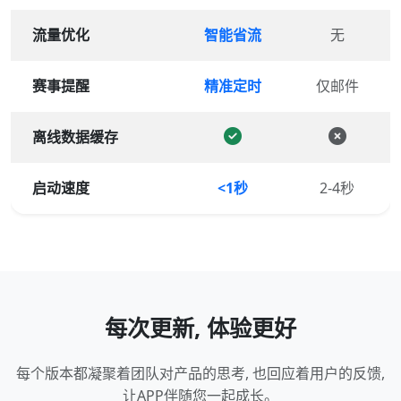
流量优化
智能省流
无
赛事提醒
精准定时
仅邮件
离线数据缓存
启动速度
<1秒
2-4秒
每次更新, 体验更好
每个版本都凝聚着团队对产品的思考, 也回应着用户的反馈,
让APP伴随您一起成长。