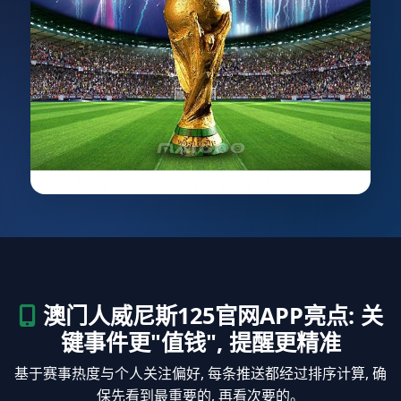
澳门人威尼斯125官网APP亮点: 关
键事件更"值钱", 提醒更精准
基于赛事热度与个人关注偏好, 每条推送都经过排序计算, 确
保先看到最重要的, 再看次要的。